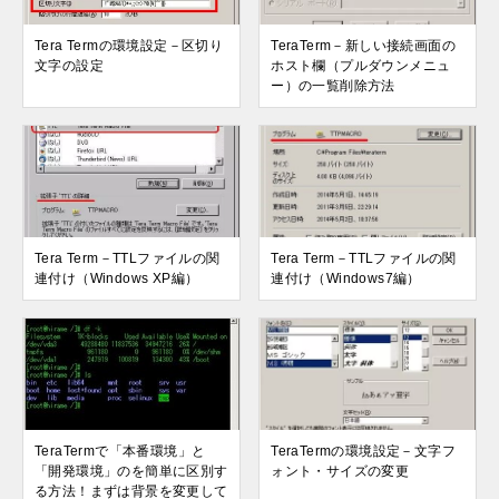
Tera Termの環境設定－区切り
TeraTerm－新しい接続画面の
文字の設定
ホスト欄（プルダウンメニュ
ー）の一覧削除方法
Tera Term－TTLファイルの関
Tera Term－TTLファイルの関
連付け（Windows XP編）
連付け（Windows7編）
TeraTermで「本番環境」と
TeraTermの環境設定－文字フ
「開発環境」のを簡単に区別す
ォント・サイズの変更
る方法！まずは背景を変更して