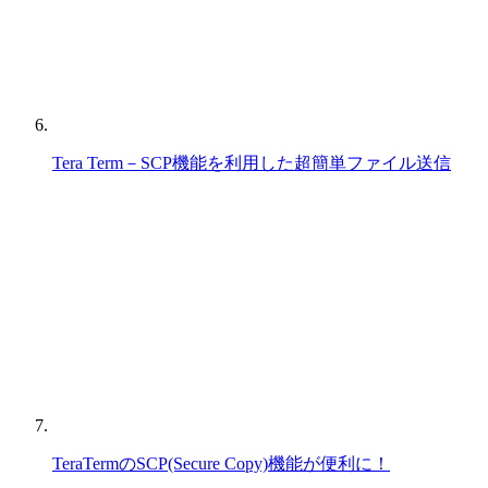
Tera Term－SCP機能を利用した超簡単ファイル送信
TeraTermのSCP(Secure Copy)機能が便利に！