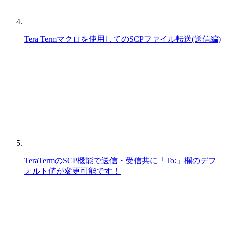
Tera Termマクロを使用してのSCPファイル転送(送信編)
TeraTermのSCP機能で送信・受信共に「To:」欄のデフ
ォルト値が変更可能です！