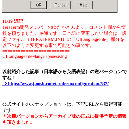
11/19 追記
TeraTerm開発メンバーのゆたかさんより、コメント欄から情
報を頂きました。感謝です！
日本語に変更したい場合は、設
定ファイル（TERATERM.INI）の「UILanguageFile」部分を
以下のように変更する事で可能との事です。
==========================
UILanguageFile=lang\Japanese.lng
==========================
以前紹介した記事（日本語から英語表記）の逆バージョンで
すね！
⇒ https://www.j-oosk.com/teraterm/configuration/532/
公式サイトのスナップショットは、下記URLから取得可能
です。
＊次期バージョンからアーカイブ版の正式に提供予定の情報
も頂きました。