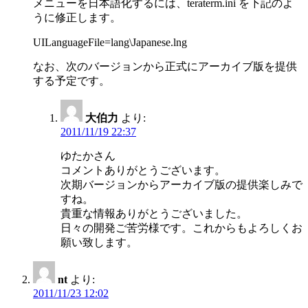
メニューを日本語化するには、teraterm.ini を下記のよ
うに修正します。
UILanguageFile=lang\Japanese.lng
なお、次のバージョンから正式にアーカイブ版を提供
する予定です。
大伯力
より:
2011/11/19 22:37
ゆたかさん
コメントありがとうございます。
次期バージョンからアーカイブ版の提供楽しみで
すね。
貴重な情報ありがとうございました。
日々の開発ご苦労様です。これからもよろしくお
願い致します。
nt
より:
2011/11/23 12:02