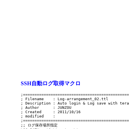
SSH自動ログ取得マクロ
;==============================================
; Filename    : Log-arrangement_02.ttl

; Description : Auto login & Log save with tera
; Author      : JUNZOU

; Created     : 2011/10/16

; modified    : 

;==============================================
;; ログ保存場所指定
