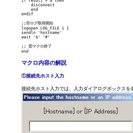
if result = 0 then

    disconnect

    end

endif

;;⑪ログ取得開始

logopen LOG_FILE 1 1

sendln 'hostname'

wait '$' '#'

;; ⑫マクロ終了

マクロ内容の解説
①接続先ホスト入力
接続先ホスト入力では、入力ダイアログボックスを