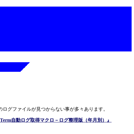
対象のログファイルが見つからない事が多々あります。
ra Term自動ログ取得マクロ－ログ整理版（年月別）』