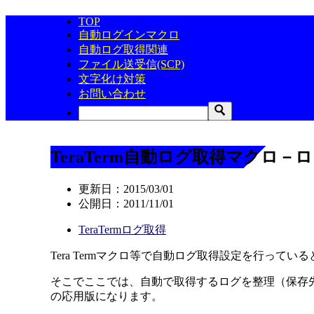
TOP
自動ログインマクロ
自動ログ取得関連
ファイル送受信(SCP)
文字化け対策
お問い合わせ
TeraTerm自動ログ取得マクロ－
更新日：
2015/03/01
公開日：
2011/11/01
TeraTermログ取得
Tera Termマクロ等で自動ログ取得設定を行っ
そこでここでは、自動で取得するログを整理（保存
の応用版になります。