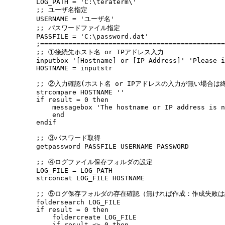
LOG_PATH = 'C:\teraterm\'

;; ユーザ名指定

USERNAME = 'ユーザ名'

;; パスワードファイル指定

PASSFILE = 'C:\password.dat'

;==============================================
;; ①接続先ホスト名 or IPアドレス入力

inputbox '[Hostname] or [IP Address]' 'Please i
HOSTNAME = inputstr

;; ②入力確認(ホスト名 or IPアドレスの入力が無い場合は終
strcompare HOSTNAME ''

if result = 0 then

    messagebox 'The hostname or IP address is n
    end

endif

;; ③パスワード取得 

getpassword PASSFILE USERNAME PASSWORD

;; ④ログファイル保存フォルダの設定

LOG_FILE = LOG_PATH

strconcat LOG_FILE HOSTNAME

;; ⑤ログ保存フォルダの存在確認（無ければ作成：作成失敗は
foldersearch LOG_FILE

if result = 0 then

    foldercreate LOG_FILE

    if result <> 0 then
