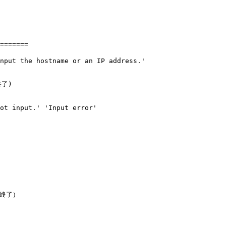
=======

nput the hostname or an IP address.'

了)

ot input.' 'Input error'

終了）
