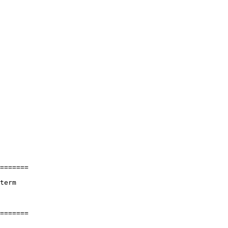
=======

term

=======
