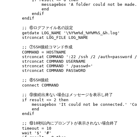
        messagebox 'A folder could not be made.
        end

    endif    

endif

;; ⑥ログファイル名の設定

getdate LOG_NAME '\%Y%m%d_%H%M%S_&h.log'

strconcat LOG_FILE LOG_NAME

;; ⑦SSH接続コマンド作成

COMMAND = HOSTNAME

strconcat COMMAND ':22 /ssh /2 /auth=password /
strconcat COMMAND USERNAME

strconcat COMMAND ' /passwd='

strconcat COMMAND PASSWORD

;; ⑧SSH接続

connect COMMAND

;; ⑨接続出来ない場合はメッセージを表示し終了

if result <> 2 then

    messagebox 'It could not be connected.' 'Co
    end

endif

;; ⑩10秒以内にプロンプトが表示されない場合終了

timeout = 10

wait '$' '#'
