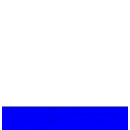
TeraTermの超便利な機能のまとめ（こ
れらの便利な機能はしっかり使いこな
そう！）其の弐