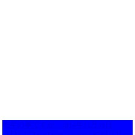
昨年の事ですが、2014年11月30日
（日）にTeraTerm version4.85がリリー