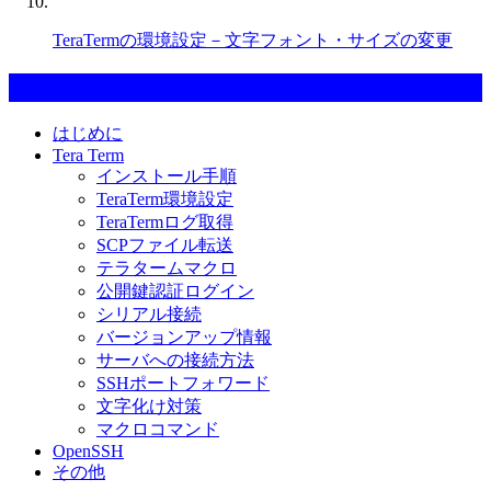
TeraTermの環境設定－文字フォント・サイズの変更
カテゴリー一覧
はじめに
Tera Term
インストール手順
TeraTerm環境設定
TeraTermログ取得
SCPファイル転送
テラタームマクロ
公開鍵認証ログイン
シリアル接続
バージョンアップ情報
サーバへの接続方法
SSHポートフォワード
文字化け対策
マクロコマンド
OpenSSH
その他