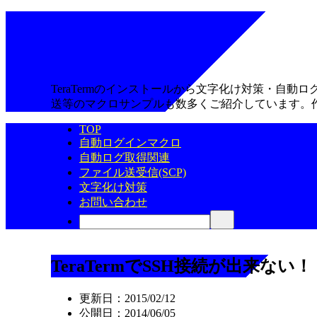
TeraTermのインストールから文字化け対策・自
送等のマクロサンプルも数多くご紹介しています。
TOP
自動ログインマクロ
自動ログ取得関連
ファイル送受信(SCP)
文字化け対策
お問い合わせ
TeraTermでSSH接続が出来
更新日：
2015/02/12
公開日：
2014/06/05