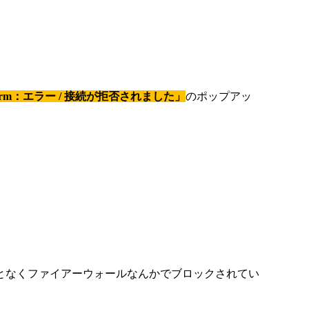
 Term：エラー / 接続が拒否されました」
のポップアッ
となくファイアーウォールなんかでブロックされてい