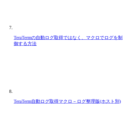
TeraTermの自動ログ取得ではなく、マクロでログを制
御する方法
TeraTerm自動ログ取得マクロ－ログ整理版(ホスト別)