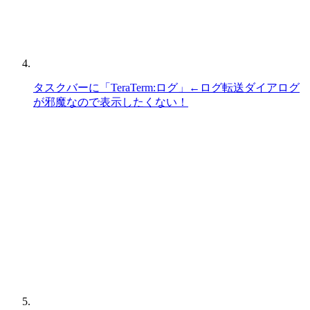
タスクバーに「TeraTerm:ログ」←ログ転送ダイアログ
が邪魔なので表示したくない！