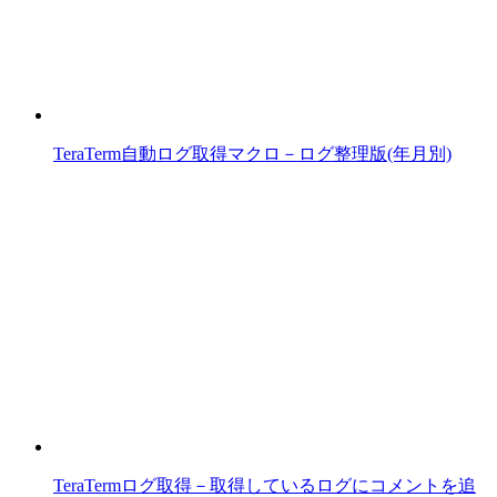
TeraTerm自動ログ取得マクロ－ログ整理版(年月別)
TeraTermログ取得－取得しているログにコメントを追