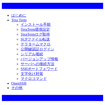
カテゴリー一覧
はじめに
Tera Term
インストール手順
TeraTerm環境設定
TeraTermログ取得
SCPファイル転送
テラタームマクロ
公開鍵認証ログイン
シリアル接続
バージョンアップ情報
サーバへの接続方法
SSHポートフォワード
文字化け対策
マクロコマンド
OpenSSH
その他
当サイト（ブログ）の稼動環境