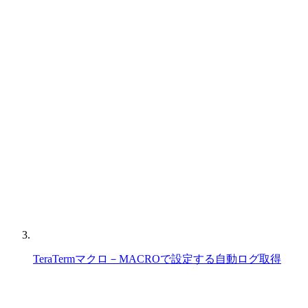
TeraTermマクロ－MACROで設定する自動ログ取得