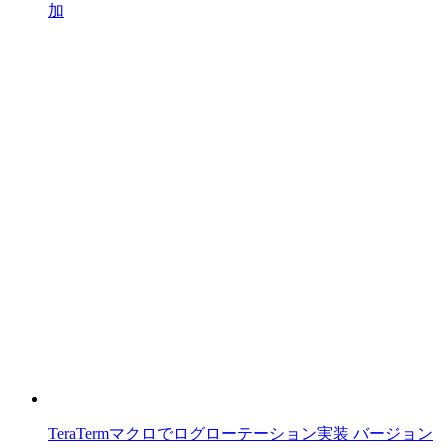
加
TeraTermマクロでログローテーション実装 バージョン