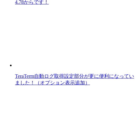
4.78からです！
TeraTerm自動ログ取得設定部分が更に便利になってい
ました！（オプション表示追加）