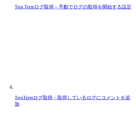
Tera Termログ取得－手動でログの取得を開始する設定
TeraTermログ取得－取得しているログにコメントを追
加