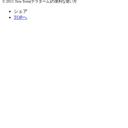
© 2011 Tera Term(テラターム)の便利な使い方
シェア
TOPへ