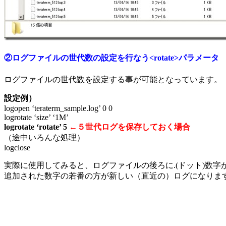
②ログファイルの世代数の設定を行なう<rotate>パラメータ
ログファイルの世代数を設定する事が可能となっています。
設定例）
logopen ‘teraterm_sample.log’ 0 0
logrotate ‘size’ ‘1M’
logrotate ‘rotate’ 5
←５世代ログを保存しておく場合
（途中いろんな処理）
logclose
実際に使用してみると、ログファイルの後ろに.(ドット)数字
追加された数字の若番の方が新しい（直近の）ログになりま