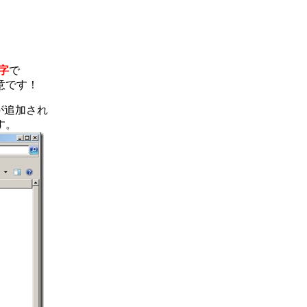
字
で
意です！
が追加され
す。