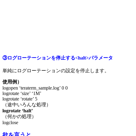
③ログローテーションを停止する<halt>パラメータ
単純にログローテーションの設定を停止します。
使用例）
logopen ‘teraterm_sample.log’ 0 0
logrotate ‘size’ ‘1M’
logrotate ‘rotate’ 5
（途中いろんな処理）
logrotate ‘halt’
（何かの処理）
logclose
欲を言うと