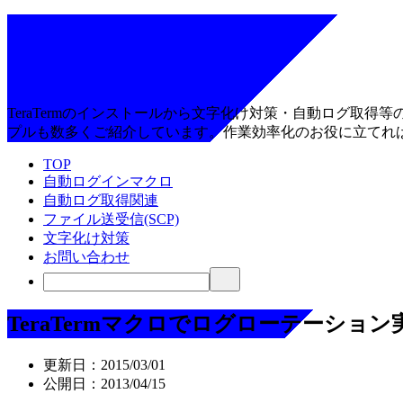
TeraTermのインストールから文字化け対策・自動ログ取
プルも数多くご紹介しています。作業効率化のお役に立てれ
TOP
自動ログインマクロ
自動ログ取得関連
ファイル送受信(SCP)
文字化け対策
お問い合わせ
TeraTermマクロでログローテーション
更新日：
2015/03/01
公開日：
2013/04/15