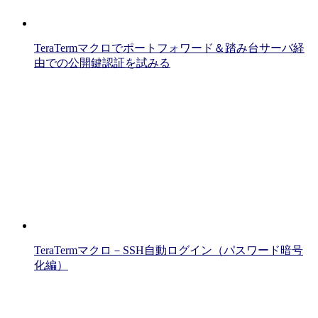
TeraTermマクロでポートフォワード＆踏み台サーバ経
由での公開鍵認証を試みる
TeraTermマクロ－SSH自動ログイン（パスワード暗号
化編）