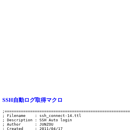
SSH自動ログ取得マクロ
;======================================================
; Filename    : ssh_connect-14.ttl 

; Description : SSH Auto login 

; Author      : JUNZOU

; Created     : 2011/04/17 
