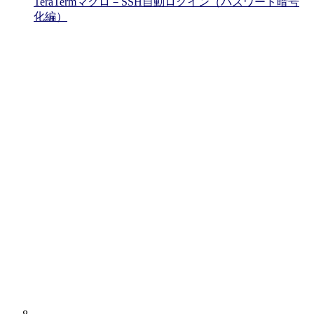
TeraTermマクロ－SSH自動ログイン（パスワード暗号
化編）