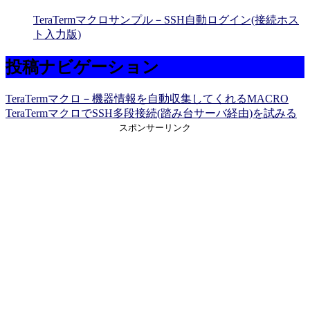
TeraTermマクロサンプル－SSH自動ログイン(接続ホス
ト入力版)
投稿ナビゲーション
TeraTermマクロ－機器情報を自動収集してくれるMACRO
TeraTermマクロでSSH多段接続(踏み台サーバ経由)を試みる
スポンサーリンク