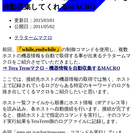
自動収集してくれるMACRO
更新日：
2015/03/01
公開日：
2011/05/02
テラタームマクロ
「while,endwhile」
前回、
の制御コマンドを使用し、複数
ホストの機器情報を自動で取得する事が出来るテラタームマ
クロをご紹介させていただきました。
⇒ Tera Termマクロ－機器情報を自動収集するMACRO
ここでは、接続先ホストの機器情報の取得では無く、ホスト
上で記録されているログからある特定のキーワードのログを
抜き出してくるマクロをご紹介したいと思います。
ホスト一覧ファイルから順番にホスト情報（IPアドレス等）
を読み込み、各ホストへ自動接続を行います。接続が完了す
ると、接続ホスト上で指定のコマンドを実行し、そのコマン
ド実行結果をTeraTerm側のログファイルに記録します。
今回「grep err /var/log/massages」コマンドを実行していま