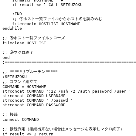
    strmatch HOSTNAME '^#' 

    if result <> 1 CALL SETSUZOKU

    :END 

    ;; ⑦ホスト一覧ファイルからホスト名を読み込む 

    filereadln HOSTLIST HOSTNAME 

endwhile

;; ⑧ホスト一覧ファイルクローズ 

fileclose HOSTLIST

;; ⑨マクロ終了 

end 

;======================================================
;; *****サブルーチン***** 

:SETSUZOKU 

;; コマンド組立て 

COMMAND = HOSTNAME 

strconcat COMMAND ':22 /ssh /2 /auth=password /user=' 

strconcat COMMAND USERNAME 

strconcat COMMAND ' /passwd=' 

strconcat COMMAND PASSWORD

;; 接続 

connect COMMAND

;; 接続判定（接続出来ない場合はメッセージを表示しマクロ終了） 

if result <> 2 return
