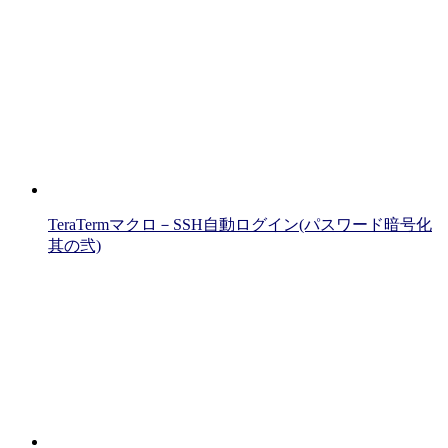
TeraTermマクロ－SSH自動ログイン(パスワード暗号化
其の弐)