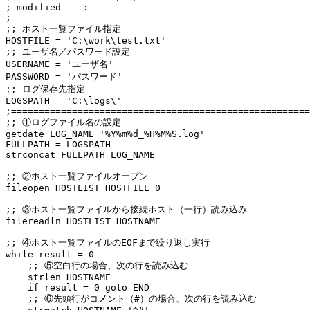
; modified    : 

;======================================================
;; ホスト一覧ファイル指定 

HOSTFILE = 'C:\work\test.txt'

;; ユーザ名／パスワード設定 

USERNAME = 'ユーザ名'

PASSWORD = 'パスワード' 

;; ログ保存先指定 

LOGSPATH = 'C:\logs\' 

;======================================================
;; ①ログファイル名の設定 

getdate LOG_NAME '%Y%m%d_%H%M%S.log'

FULLPATH = LOGSPATH 

strconcat FULLPATH LOG_NAME

;; ②ホスト一覧ファイルオープン 

fileopen HOSTLIST HOSTFILE 0

;; ③ホスト一覧ファイルから接続ホスト（一行）読み込み 

filereadln HOSTLIST HOSTNAME

;; ④ホスト一覧ファイルのEOFまで繰り返し実行 

while result = 0 

    ;; ⑤空白行の場合、次の行を読み込む 

    strlen HOSTNAME 

    if result = 0 goto END 

    ;; ⑥先頭行がコメント（#）の場合、次の行を読み込む 
