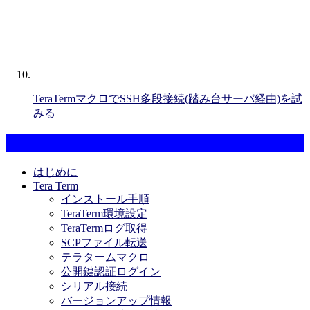
TeraTermマクロでSSH多段接続(踏み台サーバ経由)を試
みる
カテゴリー一覧
はじめに
Tera Term
インストール手順
TeraTerm環境設定
TeraTermログ取得
SCPファイル転送
テラタームマクロ
公開鍵認証ログイン
シリアル接続
バージョンアップ情報