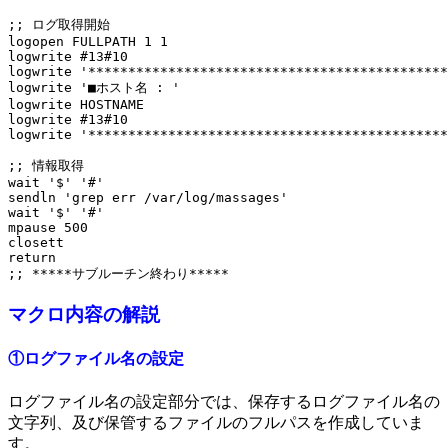
;; ログ取得開始 

logopen FULLPATH 1 1 

logwrite #13#10 

logwrite '*********************************************
logwrite '■ホスト名 : ' 

logwrite HOSTNAME 

logwrite #13#10 

logwrite '*********************************************
;; 情報取得 

wait '$' '#' 

sendln 'grep err /var/log/massages' 

wait '$' '#' 

mpause 500 

closett 

return 

マクロ内容の解説
①ログファイル名の設定
ログファイル名の設定部分では、保存するログファイル名の
文字列、及び保管するファイルのフルパスを作成していま
す。