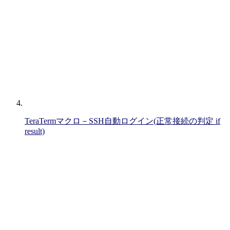
TeraTermマクロ－SSH自動ログイン(正常接続の判定 if
result)