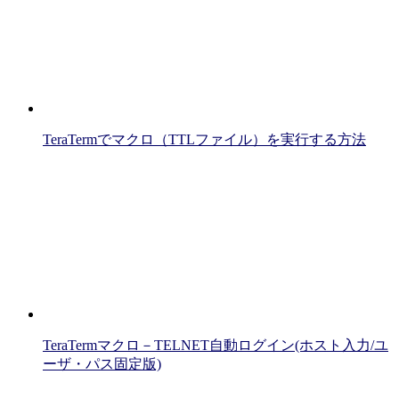
TeraTermでマクロ（TTLファイル）を実行する方法
TeraTermマクロ－TELNET自動ログイン(ホスト入力/ユ
ーザ・パス固定版)