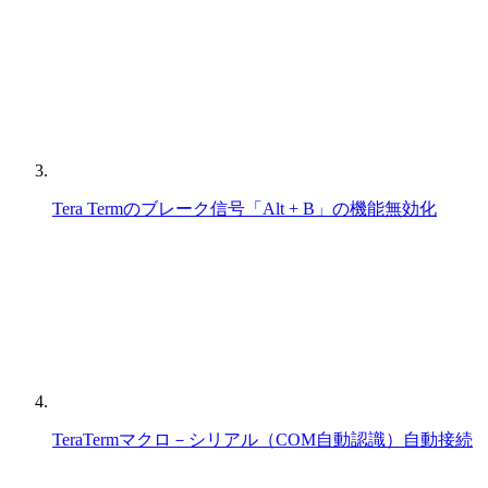
Tera Termのブレーク信号「Alt + B」の機能無効化
TeraTermマクロ－シリアル（COM自動認識）自動接続