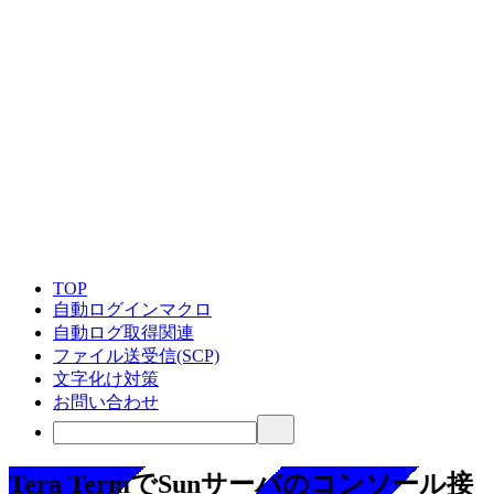
TOP
自動ログインマクロ
自動ログ取得関連
ファイル送受信(SCP)
文字化け対策
お問い合わせ
Tera TermでSunサーバのコンソール接