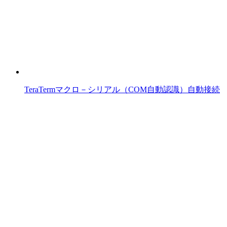
TeraTermマクロ－シリアル（COM自動認識）自動接続