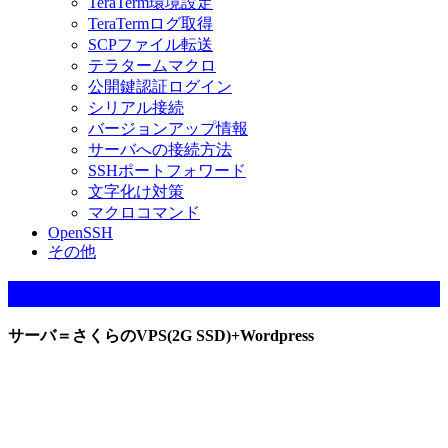
TeraTerm環境設定
TeraTermログ取得
SCPファイル転送
テラタームマクロ
公開鍵認証ログイン
シリアル接続
バージョンアップ情報
サーバへの接続方法
SSHポートフォワード
文字化け対策
マクロコマンド
OpenSSH
その他
当サイト（ブログ）の稼動環境
サーバ＝さくらのVPS(2G SSD)+Wordpress