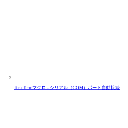
Tera Termマクロ - シリアル（COM）ポート自動接続