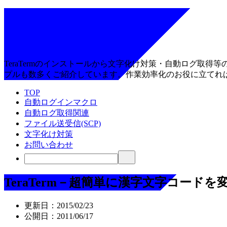
TeraTermのインストールから文字化け対策・自動ログ取
プルも数多くご紹介しています。作業効率化のお役に立てれ
TOP
自動ログインマクロ
自動ログ取得関連
ファイル送受信(SCP)
文字化け対策
お問い合わせ
TeraTerm－超簡単に漢字文字コード
更新日：
2015/02/23
公開日：
2011/06/17