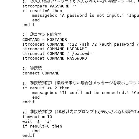
;; ②入力確認(パスワードが入力されていない場合マクロ終了) 
strcompare PASSWORD '' 

if result=0 then 

    messagebox 'A password is not input.' 'Inpu
    end 

endif

;; ③コマンド組立て 

COMMAND = HOSTADDR 

strconcat COMMAND ':22 /ssh /2 /auth=password /
strconcat COMMAND USERNAME 

strconcat COMMAND ' /passwd=' 

strconcat COMMAND PASSWORD

;; ④接続 

connect COMMAND

;; ⑤接続判定1（接続出来ない場合はメッセージを表示しマクロ
if result <> 2 then 

    messagebox 'It could not be connected.' 'Co
    end 

endif

;; ⑥接続判定2（10秒以内にプロンプトが表示されない場合Tera
timeout = 10 

wait '$' '#' 

if result=0 then 

    end 

endif
