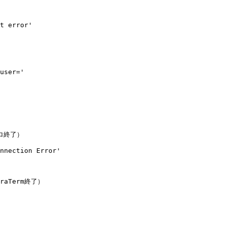


t error' 

user=' 

終了） 

nnection Error' 

Term終了） 
