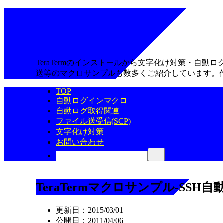
TeraTermのインストールから文字化け対策・自
送等のマクロサンプルも数多くご紹介しています。
TOP
自動ログインマクロ
自動ログ取得関連
ファイル送受信(SCP)
文字化け対策
お問い合わせ
TeraTermマクロサンプル-SSH
更新日：
2015/03/01
公開日：
2011/04/06