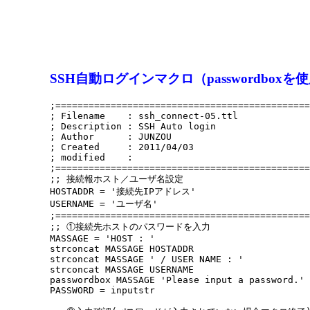
SSH自動ログインマクロ（passwordboxを
;==============================================
; Filename    : ssh_connect-05.ttl 

; Description : SSH Auto login 

; Author      : JUNZOU

; Created     : 2011/04/03 

; modified    : 

;==============================================
;; 接続報ホスト／ユーザ名設定 

HOSTADDR = '接続先IPアドレス' 

USERNAME = 'ユーザ名' 

;==============================================
;; ①接続先ホストのパスワードを入力 

MASSAGE = 'HOST : ' 

strconcat MASSAGE HOSTADDR 

strconcat MASSAGE ' / USER NAME : ' 

strconcat MASSAGE USERNAME 

passwordbox MASSAGE 'Please input a password.' 

PASSWORD = inputstr
