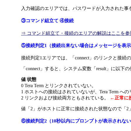
入力確認のエリアでは、パスワードが入力された事
③コマンド組立て ④接続
⇒ コマンド組立て・接続のエリアの解説はここを参
⑤接続判定1（接続出来ない場合はメッセージを表
接続判定1エリアでは、「connect」のリンクと接
「connect」すると、システム変数「result」に以
値 状態
0 Tera Term とリンクされていない。
1 ホストへの接続はされていないが、Tera Term 
2 リンクおよび接続両方ともされている。
←正常に
値「2」がホストに正常に接続された状態なので「
⑥接続判定2（10秒以内にプロンプトが表示されないと