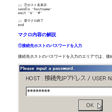
;; ⑦ホスト名表示 

sendln 'hostname' 

wait '$' '#'

;; ⑧マクロ終了 

マクロ内容の解説
①接続先ホストのパスワードを入力
接続先ホストのパスワードを入力のエリアでは、接