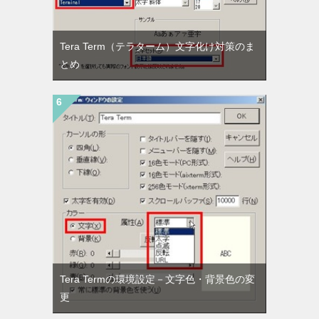
Tera Term（テラターム）文字化け対策のま
とめ
Tera Termの環境設定－文字色・背景色の変
更